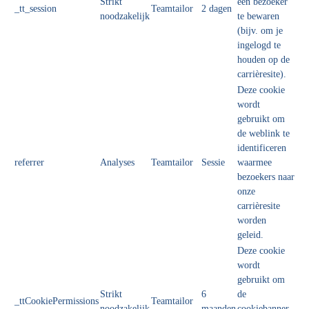
Strikt
een bezoeker
_tt_session
Teamtailor
2 dagen
noodzakelijk
te bewaren
(bijv. om je
ingelogd te
houden op de
carrièresite).
Deze cookie
wordt
gebruikt om
de weblink te
identificeren
referrer
Analyses
Teamtailor
Sessie
waarmee
bezoekers naar
onze
carrièresite
worden
geleid.
Deze cookie
wordt
gebruikt om
Strikt
6
de
_ttCookiePermissions
Teamtailor
noodzakelijk
maanden
cookiebanner