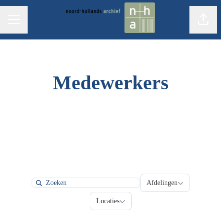
Pagin
CARRIÈREMENU
Medewerkers
Afdelingen
Afdelingen
Search
Locaties
Locaties